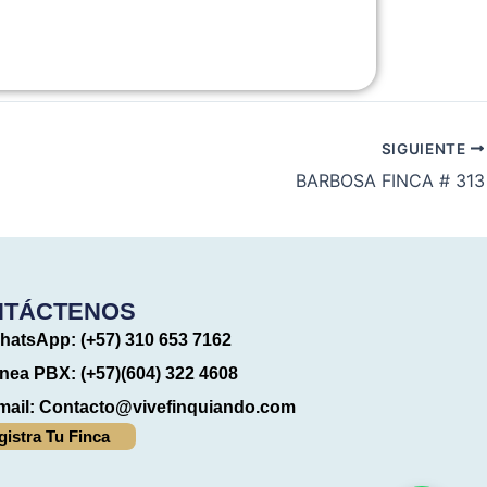
SIGUIENTE
BARBOSA FINCA # 313
NTÁCTENOS
hatsApp: (+57) 310 653 7162
ínea PBX: (+57)(604) 322 4608
mail:
Contacto@vivefinquiando.com
gistra Tu Finca