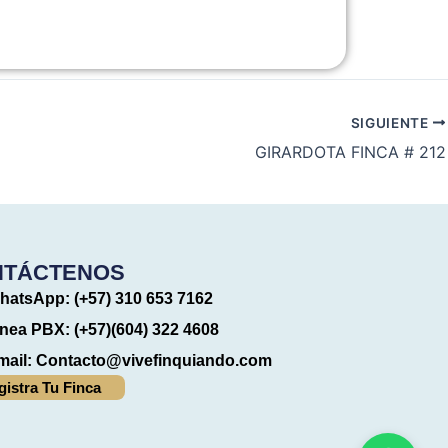
SIGUIENTE
GIRARDOTA FINCA # 212
NTÁCTENOS
hatsApp: (+57) 310 653 7162
ínea PBX: (+57)(604) 322 4608
mail:
Contacto@vivefinquiando.com
gistra Tu Finca